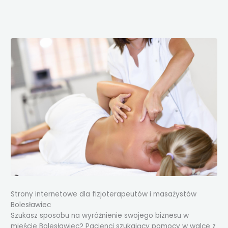
Przejdź
do
treści
Strony internetowe dla fizjoterapeutów i masażystów
Bolesławiec
Szukasz sposobu na wyróżnienie swojego biznesu w
mieście Bolesławiec? Pacjenci szukający pomocy w walce z