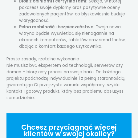
Blok z opiniami i certyfikatami:
Sekcja, w której
pokażesz swoje dyplomy oraz pozytywne oceny
zadowolonych pacjentów, co błyskawicznie buduje
wiarygodność.
Pełna mobilność i bezpieczeństwo:
Twoja nowa
witryna będzie wyświetlać się nienagannie na
ekranach komputerów, tabletów oraz smartfonów,
dbając o komfort każdego użytkownika.
Proste zasady, rzetelne wykonanie
Nie musisz być ekspertem od technologii, serwerów czy
domen – biorę cały proces na swoje barki. Do każdego
projektu podchodzę indywidualnie i z pełną starannością,
gwarantując Ci przejrzyste warunki współpracy, szybki
kontakt i gotowy produkt, który bez problemu obsłużysz
samodzielnie.
Chcesz przyciągnąć więcej
klientów w swojej okolicy?