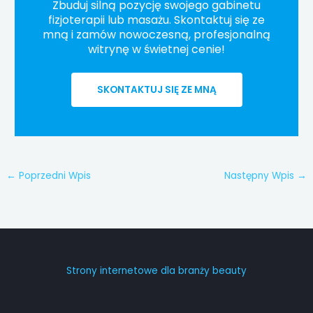
Zbuduj silną pozycję swojego gabinetu
fizjoterapii lub masażu. Skontaktuj się ze
mną i zamów nowoczesną, profesjonalną
witrynę w świetnej cenie!
SKONTAKTUJ SIĘ ZE MNĄ
←
Poprzedni Wpis
Następny Wpis
→
Strony internetowe dla branży beauty