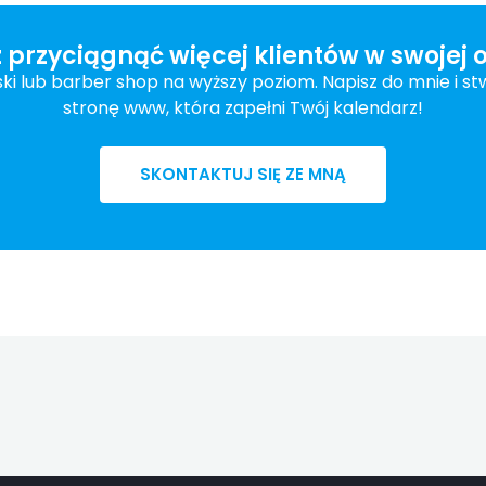
 przyciągnąć więcej klientów w swojej o
rski lub barber shop na wyższy poziom. Napisz do mnie i s
stronę www, która zapełni Twój kalendarz!
SKONTAKTUJ SIĘ ZE MNĄ