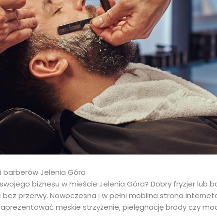
 i barberów Jelenia Góra
wojego biznesu w mieście Jelenia Góra? Dobry fryzjer lub b
ić bez przerwy. Nowoczesna i w pełni mobilna strona intern
 zaprezentować męskie strzyżenie, pielęgnację brody czy mod