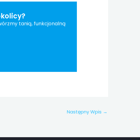
kolicy?
twórzmy tanią, funkcjonalną
Następny Wpis
→