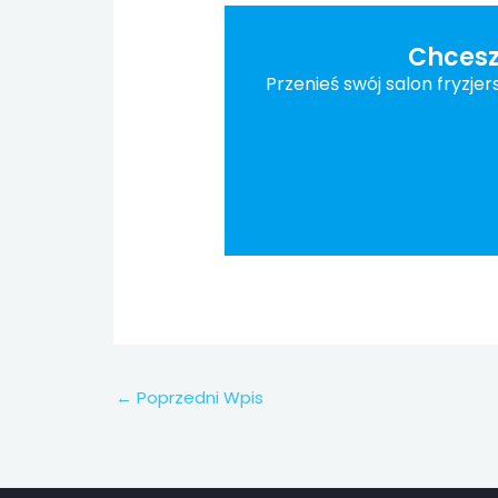
Chcesz
Przenieś swój salon fryzje
←
Poprzedni Wpis