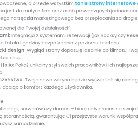
 nowoczesne, a przede wszystkim
tanie strony internetowe
ana jest do małych firm oraz osób prowadzących jednoosob
znego narzędzia marketingowego bez przepłacania za drogie
owanej dla Twojej działalności?
nami:
Integracja z systemami rezerwacji (jak Booksy czy Rese
o fotela i godziny bezpośrednio z poziomu telefonu.
cki design:
Wygląd strony dopasuję idealnie do klimatu Two
rber shop.
folio:
Pokaż unikalny styl swoich pracowników i ich najlepsze
a.
eczeństwo:
Twoja nowa witryna będzie wyświetlać się niena
 dbając o komfort każdego użytkownika.
ie
hnologii, serwerów czy domen – biorę cały proces na swoje 
ą starannością, gwarantując Ci przejrzyste warunki współpra
łużysz samodzielnie.