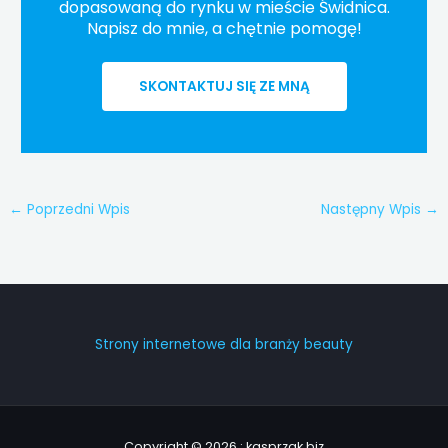
dopasowaną do rynku w mieście Świdnica.
Napisz do mnie, a chętnie pomogę!
SKONTAKTUJ SIĘ ZE MNĄ
←
Poprzedni Wpis
Następny Wpis
→
Strony internetowe dla branży beauty
Copyright © 2026 : kasprzak.biz