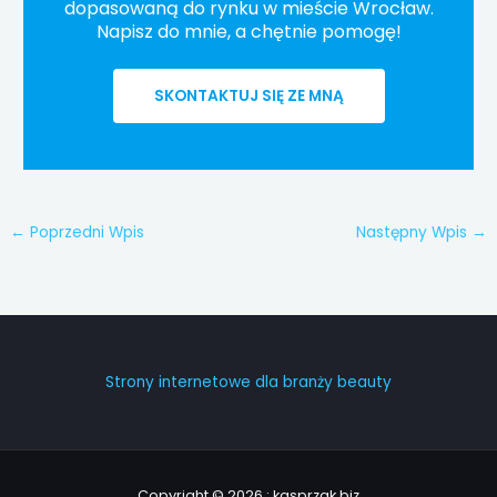
dopasowaną do rynku w mieście Wrocław.
Napisz do mnie, a chętnie pomogę!
SKONTAKTUJ SIĘ ZE MNĄ
←
Poprzedni Wpis
Następny Wpis
→
Strony internetowe dla branży beauty
Copyright © 2026 : kasprzak.biz