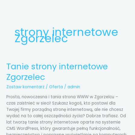
Przejdź
do
treści
strony internetowe
Zgorzelec
Tanie strony internetowe
Tanie
strony
Zgorzelec
internetowe
Zgorzelec
Zostaw komentarz
/
Oferta
/
admin
Prosta, nowoczesna i tania strona WWW w Zgorzelcu –
czas zaistnieć w sieci! Szukasz kogoś, kto postawi dla
Twojej firmy porządną stronę internetową, ale nie chcesz
wydać na to całej oszczędności życia? Dobrze trafiasz. Od
lat tworzę tanie strony internetowe oparte na systemie
CMS WordPress, który gwarantuje pełną funkcjonalność,
bezpieczeństwo i poprawne wyświetlanie na komputerach,