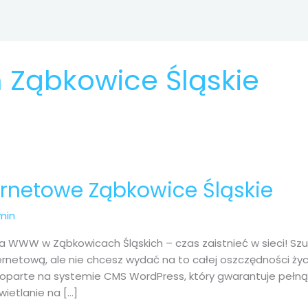
n Ząbkowice Śląskie
ernetowe Ząbkowice Śląskie
min
a WWW w Ząbkowicach Śląskich – czas zaistnieć w sieci! Szu
ernetową, ale nie chcesz wydać na to całej oszczędności życi
 oparte na systemie CMS WordPress, który gwarantuje pełną
ietlanie na […]