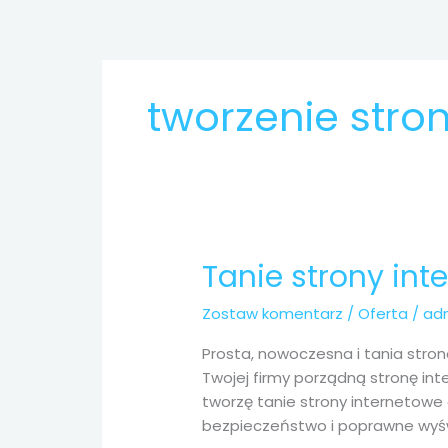
Przejdź
do
treści
tworzenie stro
Tanie strony int
Tanie
strony
Zostaw komentarz
/
Oferta
/
ad
internetowe
Ząbkowice
Prosta, nowoczesna i tania stron
Śląskie
Twojej firmy porządną stronę int
tworzę tanie strony internetowe
bezpieczeństwo i poprawne wyśw