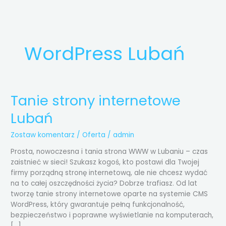
Przejdź
do
treści
WordPress Lubań
Tanie strony internetowe
Tanie
strony
Lubań
internetowe
Lubań
Zostaw komentarz
/
Oferta
/
admin
Prosta, nowoczesna i tania strona WWW w Lubaniu – czas
zaistnieć w sieci! Szukasz kogoś, kto postawi dla Twojej
firmy porządną stronę internetową, ale nie chcesz wydać
na to całej oszczędności życia? Dobrze trafiasz. Od lat
tworzę tanie strony internetowe oparte na systemie CMS
WordPress, który gwarantuje pełną funkcjonalność,
bezpieczeństwo i poprawne wyświetlanie na komputerach,
[…]