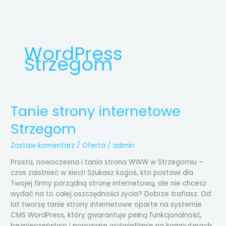
Przejdź
do
treści
WordPress
Strzegom
Tanie strony internetowe
Tanie
strony
Strzegom
internetowe
Strzegom
Zostaw komentarz
/
Oferta
/
admin
Prosta, nowoczesna i tania strona WWW w Strzegomiu –
czas zaistnieć w sieci! Szukasz kogoś, kto postawi dla
Twojej firmy porządną stronę internetową, ale nie chcesz
wydać na to całej oszczędności życia? Dobrze trafiasz. Od
lat tworzę tanie strony internetowe oparte na systemie
CMS WordPress, który gwarantuje pełną funkcjonalność,
bezpieczeństwo i poprawne wyświetlanie na komputerach,