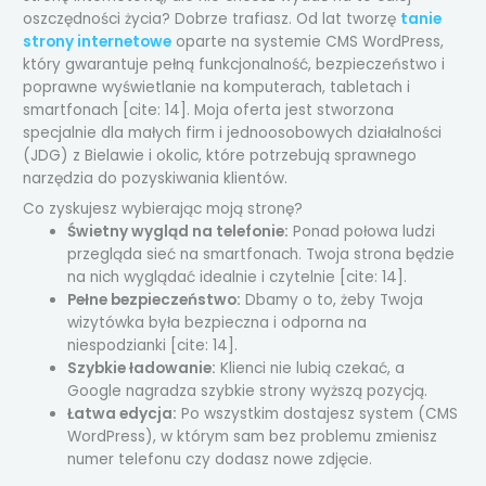
oszczędności życia? Dobrze trafiasz. Od lat tworzę
tanie
strony internetowe
oparte na systemie CMS WordPress,
który gwarantuje pełną funkcjonalność, bezpieczeństwo i
poprawne wyświetlanie na komputerach, tabletach i
smartfonach [cite: 14]. Moja oferta jest stworzona
specjalnie dla małych firm i jednoosobowych działalności
(JDG) z Bielawie i okolic, które potrzebują sprawnego
narzędzia do pozyskiwania klientów.
Co zyskujesz wybierając moją stronę?
Świetny wygląd na telefonie:
Ponad połowa ludzi
przegląda sieć na smartfonach. Twoja strona będzie
na nich wyglądać idealnie i czytelnie [cite: 14].
Pełne bezpieczeństwo:
Dbamy o to, żeby Twoja
wizytówka była bezpieczna i odporna na
niespodzianki [cite: 14].
Szybkie ładowanie:
Klienci nie lubią czekać, a
Google nagradza szybkie strony wyższą pozycją.
Łatwa edycja:
Po wszystkim dostajesz system (CMS
WordPress), w którym sam bez problemu zmienisz
numer telefonu czy dodasz nowe zdjęcie.