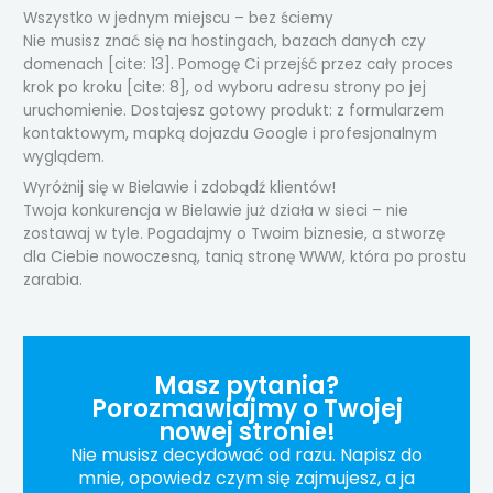
Wszystko w jednym miejscu – bez ściemy
Nie musisz znać się na hostingach, bazach danych czy
domenach [cite: 13]. Pomogę Ci przejść przez cały proces
krok po kroku [cite: 8], od wyboru adresu strony po jej
uruchomienie. Dostajesz gotowy produkt: z formularzem
kontaktowym, mapką dojazdu Google i profesjonalnym
wyglądem.
Wyróżnij się w Bielawie i zdobądź klientów!
Twoja konkurencja w Bielawie już działa w sieci – nie
zostawaj w tyle. Pogadajmy o Twoim biznesie, a stworzę
dla Ciebie nowoczesną, tanią stronę WWW, która po prostu
zarabia.
Masz pytania?
Porozmawiajmy o Twojej
nowej stronie!
Nie musisz decydować od razu. Napisz do
mnie, opowiedz czym się zajmujesz, a ja