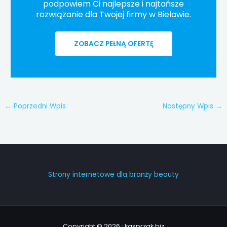
podpowiem Ci najlepsze i najtańsze
rozwiązanie dla Twojej firmy w Bielawie.
ZOBACZ PEŁNĄ OFERTĘ
←
Poprzedni Wpis
Następny Wpis
→
Strony internetowe dla branży beauty
Copyright © 2026 : kasprzak.biz