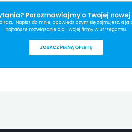
tania? Porozmawiajmy o Twojej nowej 
razu. Napisz do mnie, opowiedz czym się zajmujesz, a ja 
najtańsze rozwiązanie dla Twojej firmy w Strzegomiu.
ZOBACZ PEŁNĄ OFERTĘ