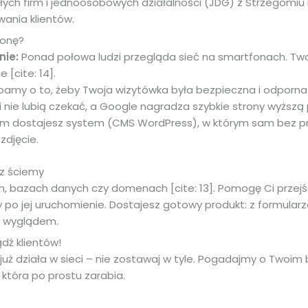
łych firm i jednoosobowych działalności (JDG) z Strzegomiu i
ania klientów.
ronę?
nie:
Ponad połowa ludzi przegląda sieć na smartfonach. Two
 [cite: 14].
amy o to, żeby Twoja wizytówka była bezpieczna i odporna na
i nie lubią czekać, a Google nagradza szybkie strony wyższą 
im dostajesz system (CMS WordPress), w którym sam bez p
zdjęcie.
z ściemy
h, bazach danych czy domenach [cite: 13]. Pomogę Ci przejść
ony po jej uruchomienie. Dostajesz gotowy produkt: z formu
m wyglądem.
dź klientów!
uż działa w sieci – nie zostawaj w tyle. Pogadajmy o Twoim b
tóra po prostu zarabia.