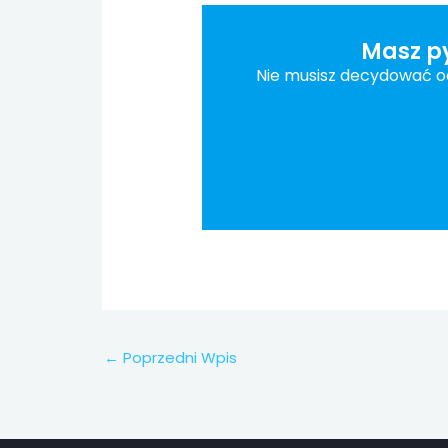
Masz py
Nie musisz decydować od 
←
Poprzedni Wpis