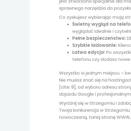
jest stworzona specjalnie dla ma
sprawnego narzędzia do pozyskiw
Co zyskujesz wybierając moją st
Świetny wygląd na telefo
wyglądać idealnie i czytelnie
Pełne bezpieczeństwo:
Db
Szybkie ładowanie:
Klienc
Łatwa edycja:
Po wszystk
telefonu czy dodasz nowe 
Wszystko w jednym miejscu – be
Nie musisz znać się na hostingac
[cite: 8], od wyboru adresu str
dojazdu Google i profesjonalny
Wyróżnij się w Strzegomiu i zdobą
Twoja konkurencja w Strzegomiu j
nowoczesną, tanią stronę WWW, k