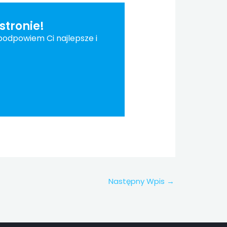
stronie!
podpowiem Ci najlepsze i
Następny Wpis
→