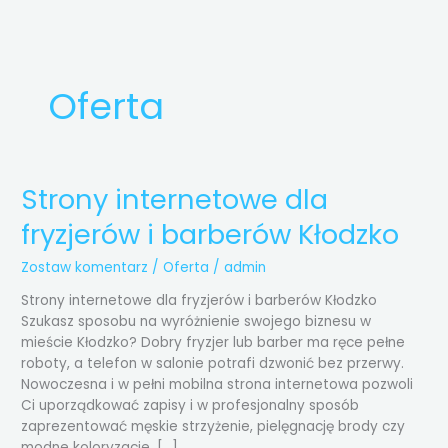
Przejdź
do
treści
Oferta
Strony internetowe dla
Strony
internetowe
fryzjerów i barberów Kłodzko
dla
fryzjerów
Zostaw komentarz
/
Oferta
/
admin
i
barberów
Strony internetowe dla fryzjerów i barberów Kłodzko
Kłodzko
Szukasz sposobu na wyróżnienie swojego biznesu w
mieście Kłodzko? Dobry fryzjer lub barber ma ręce pełne
roboty, a telefon w salonie potrafi dzwonić bez przerwy.
Nowoczesna i w pełni mobilna strona internetowa pozwoli
Ci uporządkować zapisy i w profesjonalny sposób
zaprezentować męskie strzyżenie, pielęgnację brody czy
modne koloryzacje. […]