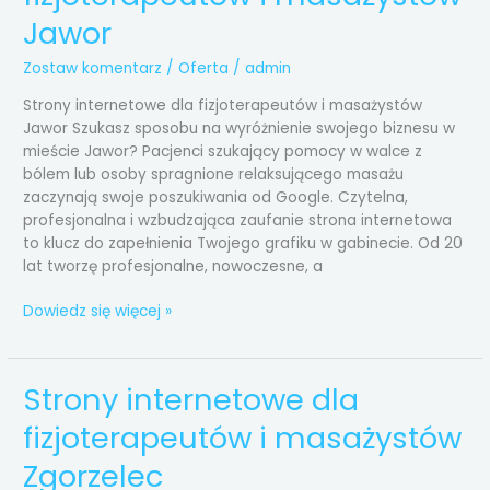
fizjoterapeutów
Jawor
i
masażystów
Zostaw komentarz
/
Oferta
/
admin
Jawor
Strony internetowe dla fizjoterapeutów i masażystów
Jawor Szukasz sposobu na wyróżnienie swojego biznesu w
mieście Jawor? Pacjenci szukający pomocy w walce z
bólem lub osoby spragnione relaksującego masażu
zaczynają swoje poszukiwania od Google. Czytelna,
profesjonalna i wzbudzająca zaufanie strona internetowa
to klucz do zapełnienia Twojego grafiku w gabinecie. Od 20
lat tworzę profesjonalne, nowoczesne, a
Dowiedz się więcej »
Strony internetowe dla
Strony
internetowe
fizjoterapeutów i masażystów
dla
fizjoterapeutów
Zgorzelec
i