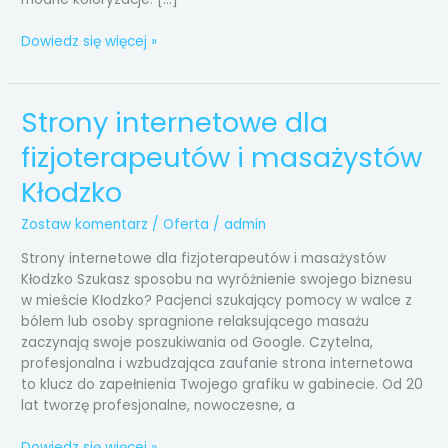
Dowiedz się więcej »
Strony internetowe dla
Strony
internetowe
fizjoterapeutów i masażystów
dla
fizjoterapeutów
Kłodzko
i
masażystów
Zostaw komentarz
/
Oferta
/
admin
Kłodzko
Strony internetowe dla fizjoterapeutów i masażystów
Kłodzko Szukasz sposobu na wyróżnienie swojego biznesu
w mieście Kłodzko? Pacjenci szukający pomocy w walce z
bólem lub osoby spragnione relaksującego masażu
zaczynają swoje poszukiwania od Google. Czytelna,
profesjonalna i wzbudzająca zaufanie strona internetowa
to klucz do zapełnienia Twojego grafiku w gabinecie. Od 20
lat tworzę profesjonalne, nowoczesne, a
Dowiedz się więcej »