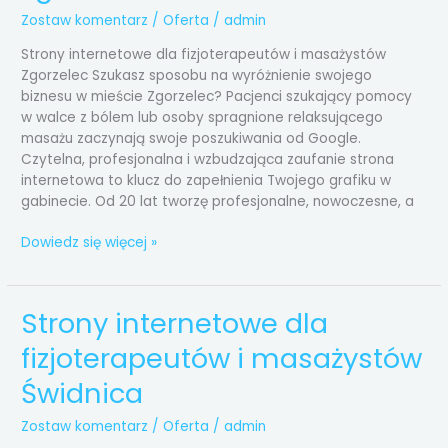
masażystów
Zostaw komentarz
/
Oferta
/
admin
Zgorzelec
Strony internetowe dla fizjoterapeutów i masażystów
Zgorzelec Szukasz sposobu na wyróżnienie swojego
biznesu w mieście Zgorzelec? Pacjenci szukający pomocy
w walce z bólem lub osoby spragnione relaksującego
masażu zaczynają swoje poszukiwania od Google.
Czytelna, profesjonalna i wzbudzająca zaufanie strona
internetowa to klucz do zapełnienia Twojego grafiku w
gabinecie. Od 20 lat tworzę profesjonalne, nowoczesne, a
Dowiedz się więcej »
Strony internetowe dla
Strony
internetowe
fizjoterapeutów i masażystów
dla
fizjoterapeutów
Świdnica
i
masażystów
Zostaw komentarz
/
Oferta
/
admin
Świdnica