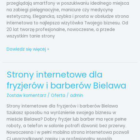
przeglądają smartfony w poszukiwaniu idealnego miejsca
na zabiegi pielęgnacyjne, manicure czy medycynę
estetyczną. Elegancka, szybka i prosta w obsłudze strona
internetowa to najlepsza wizytówka Twojego biznesu. Od
20 lat tworzę profesjonalne, nowoczesne, a przede
wszystkim tanie strony
Dowiedz się więcej »
Strony internetowe dla
Strony
internetowe
fryzjerów i barberów Bielawa
dla
fryzjerów
Zostaw komentarz
/
Oferta
/
admin
i
barberów
Strony internetowe dla fryzjerów i barberów Bielawa
Bielawa
Szukasz sposobu na wyróżnienie swojego biznesu w
mieście Bielawa? Dobry fryzjer lub barber ma ręce pełne
roboty, a telefon w salonie potrafi dzwonić bez przerwy.
Nowoczesna i w pełni mobilna strona internetowa pozwoli
Ci uporządkować zapisy i w profesjonalny sposób