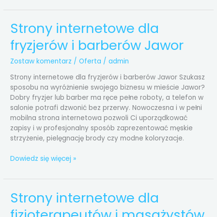
Strony internetowe dla
Strony
internetowe
fryzjerów i barberów Jawor
dla
fryzjerów
Zostaw komentarz
/
Oferta
/
admin
i
barberów
Strony internetowe dla fryzjerów i barberów Jawor Szukasz
Jawor
sposobu na wyróżnienie swojego biznesu w mieście Jawor?
Dobry fryzjer lub barber ma ręce pełne roboty, a telefon w
salonie potrafi dzwonić bez przerwy. Nowoczesna i w pełni
mobilna strona internetowa pozwoli Ci uporządkować
zapisy i w profesjonalny sposób zaprezentować męskie
strzyżenie, pielęgnację brody czy modne koloryzacje.
Dowiedz się więcej »
Strony internetowe dla
Strony
internetowe
fizjoterapeutów i masażystów
dla