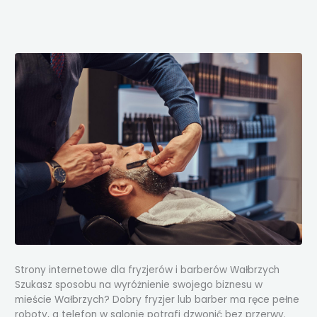
Przejdź
do
treści
Strony internetowe dla fryzjerów i barberów Wałbrzych
Szukasz sposobu na wyróżnienie swojego biznesu w
mieście Wałbrzych? Dobry fryzjer lub barber ma ręce pełne
roboty, a telefon w salonie potrafi dzwonić bez przerwy.