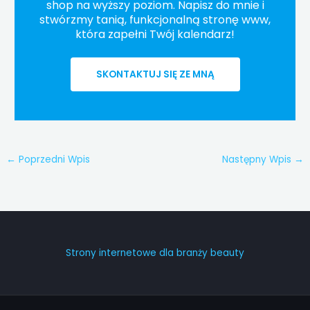
shop na wyższy poziom. Napisz do mnie i
stwórzmy tanią, funkcjonalną stronę www,
która zapełni Twój kalendarz!
SKONTAKTUJ SIĘ ZE MNĄ
←
Poprzedni Wpis
Następny Wpis
→
Strony internetowe dla branży beauty