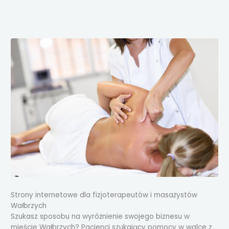
Przejdź
do
treści
Strony internetowe dla fizjoterapeutów i masażystów
Wałbrzych
Szukasz sposobu na wyróżnienie swojego biznesu w
mieście Wałbrzych? Pacjenci szukający pomocy w walce z