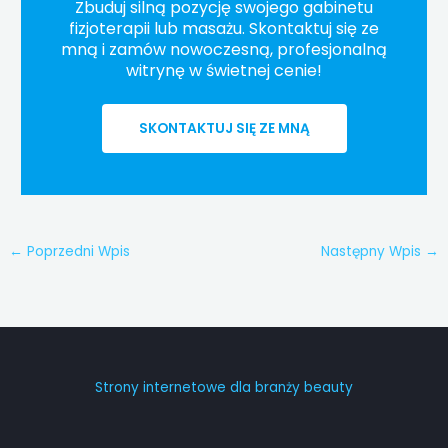
Zbuduj silną pozycję swojego gabinetu
fizjoterapii lub masażu. Skontaktuj się ze
mną i zamów nowoczesną, profesjonalną
witrynę w świetnej cenie!
SKONTAKTUJ SIĘ ZE MNĄ
←
Poprzedni Wpis
Następny Wpis
→
Strony internetowe dla branży beauty