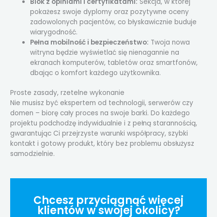
Blok z opiniami i certyfikatami:
Sekcja, w której
pokażesz swoje dyplomy oraz pozytywne oceny
zadowolonych pacjentów, co błyskawicznie buduje
wiarygodność.
Pełna mobilność i bezpieczeństwo:
Twoja nowa
witryna będzie wyświetlać się nienagannie na
ekranach komputerów, tabletów oraz smartfonów,
dbając o komfort każdego użytkownika.
Proste zasady, rzetelne wykonanie
Nie musisz być ekspertem od technologii, serwerów czy
domen – biorę cały proces na swoje barki. Do każdego
projektu podchodzę indywidualnie i z pełną starannością,
gwarantując Ci przejrzyste warunki współpracy, szybki
kontakt i gotowy produkt, który bez problemu obsłużysz
samodzielnie.
Chcesz przyciągnąć więcej
klientów w swojej okolicy?