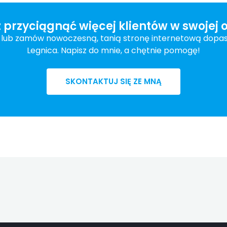
 przyciągnąć więcej klientów w swojej o
ę lub zamów nowoczesną, tanią stronę internetową dopa
Legnica. Napisz do mnie, a chętnie pomogę!
SKONTAKTUJ SIĘ ZE MNĄ