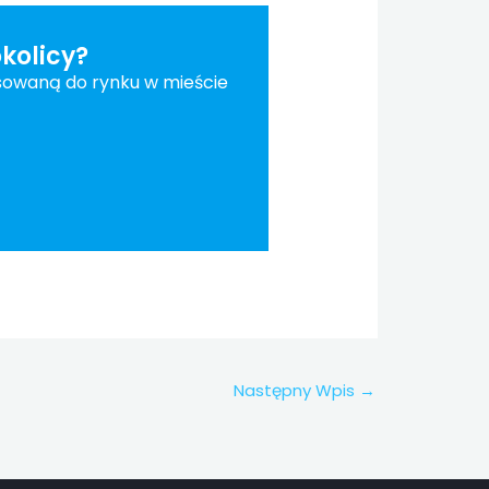
kolicy?
sowaną do rynku w mieście
Następny Wpis
→