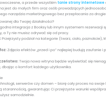
 nowoczesne, a przede wszystkim
tanie strony internetowe
ana jest do małych firm oraz osób prowadzących jednoosob
znego narzędzia marketingowego bez przepłacania za drogie
owanej dla Twojej działalności?
odna integracja z Booksy lub innym systemem rezerwacji spra
, a Ty nie musisz odrywać się od pracy.
:
Przejrzysty podział na kategorie (twarz, ciało, paznokcie), 
foz:
Zdjęcia efektów „przed i po” najlepiej budują zaufanie 
eczeństwo:
Twoja nowa witryna będzie wyświetlać się niena
 dbając o komfort każdego użytkownika.
ie
hnologii, serwerów czy domen – biorę cały proces na swoje 
ą starannością, gwarantując Ci przejrzyste warunki współpra
łużysz samodzielnie.