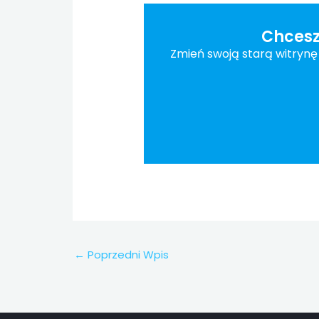
Chcesz
Zmień swoją starą witryn
←
Poprzedni Wpis