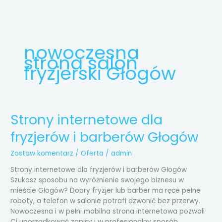
Przejdź
do
treści
nowoczesna
strona salon
fryzjerski Głogów
Strony internetowe dla
Strony
internetowe
fryzjerów i barberów Głogów
dla
fryzjerów
Zostaw komentarz
/
Oferta
/
admin
i
barberów
Strony internetowe dla fryzjerów i barberów Głogów
Głogów
Szukasz sposobu na wyróżnienie swojego biznesu w
mieście Głogów? Dobry fryzjer lub barber ma ręce pełne
roboty, a telefon w salonie potrafi dzwonić bez przerwy.
Nowoczesna i w pełni mobilna strona internetowa pozwoli
Ci uporządkować zapisy i w profesjonalny sposób