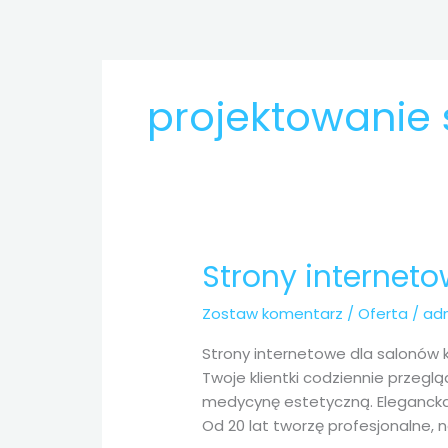
Przejdź
do
treści
projektowanie 
Strony internet
Strony
internetowe
Zostaw komentarz
/
Oferta
/
ad
dla
salonów
Strony internetowe dla salonów 
kosmetycznych
Twoje klientki codziennie przegl
Lubin
medycynę estetyczną. Elegancka,
Od 20 lat tworzę profesjonalne, 