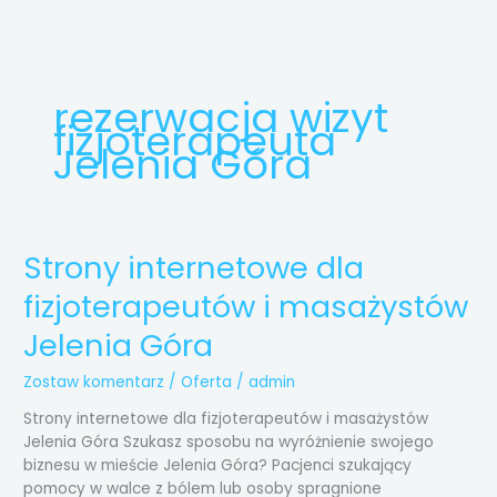
Przejdź
do
treści
rezerwacja wizyt
fizjoterapeuta
Jelenia Góra
Strony internetowe dla
Strony
internetowe
fizjoterapeutów i masażystów
dla
fizjoterapeutów
Jelenia Góra
i
masażystów
Zostaw komentarz
/
Oferta
/
admin
Jelenia
Strony internetowe dla fizjoterapeutów i masażystów
Góra
Jelenia Góra Szukasz sposobu na wyróżnienie swojego
biznesu w mieście Jelenia Góra? Pacjenci szukający
pomocy w walce z bólem lub osoby spragnione