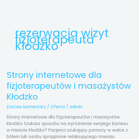
Przejdź
do
treści
rezerwacja wizyt
fizjoterapeuta
Kłodzko
Strony internetowe dla
Strony
internetowe
fizjoterapeutów i masażystów
dla
fizjoterapeutów
Kłodzko
i
masażystów
Zostaw komentarz
/
Oferta
/
admin
Kłodzko
Strony internetowe dla fizjoterapeutów i masażystów
Kłodzko Szukasz sposobu na wyróżnienie swojego biznesu
w mieście Kłodzko? Pacjenci szukający pomocy w walce z
bólem lub osoby spragnione relaksującego masażu