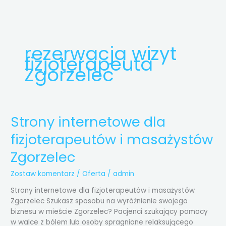
Przejdź
do
treści
rezerwacja wizyt
fizjoterapeuta
Zgorzelec
Strony internetowe dla
Strony
internetowe
fizjoterapeutów i masażystów
dla
fizjoterapeutów
Zgorzelec
i
masażystów
Zostaw komentarz
/
Oferta
/
admin
Zgorzelec
Strony internetowe dla fizjoterapeutów i masażystów
Zgorzelec Szukasz sposobu na wyróżnienie swojego
biznesu w mieście Zgorzelec? Pacjenci szukający pomocy
w walce z bólem lub osoby spragnione relaksującego