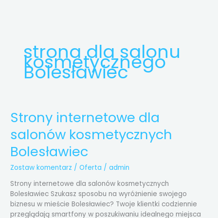
Przejdź
do
treści
strona dla salonu
kosmetycznego
Bolesławiec
Strony internetowe dla
Strony
internetowe
salonów kosmetycznych
dla
salonów
Bolesławiec
kosmetycznych
Bolesławiec
Zostaw komentarz
/
Oferta
/
admin
Strony internetowe dla salonów kosmetycznych
Bolesławiec Szukasz sposobu na wyróżnienie swojego
biznesu w mieście Bolesławiec? Twoje klientki codziennie
przeglądają smartfony w poszukiwaniu idealnego miejsca