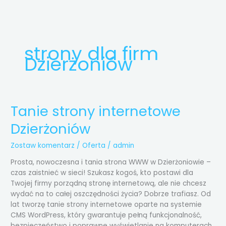
Przejdź
do
treści
strony dla firm
Dzierżoniów
Tanie strony internetowe
Tanie
strony
Dzierżoniów
internetowe
Dzierżoniów
Zostaw komentarz
/
Oferta
/
admin
Prosta, nowoczesna i tania strona WWW w Dzierżoniowie –
czas zaistnieć w sieci! Szukasz kogoś, kto postawi dla
Twojej firmy porządną stronę internetową, ale nie chcesz
wydać na to całej oszczędności życia? Dobrze trafiasz. Od
lat tworzę tanie strony internetowe oparte na systemie
CMS WordPress, który gwarantuje pełną funkcjonalność,
bezpieczeństwo i poprawne wyświetlanie na komputerach,