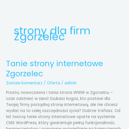
Przejdź
do
treści
strony dla firm
Zgorzelec
Tanie strony internetowe
Tanie
strony
Zgorzelec
internetowe
Zgorzelec
Zostaw komentarz
/
Oferta
/
admin
Prosta, nowoczesna i tania strona WWW w Zgorzelcu –
czas zaistnieć w sieci! Szukasz kogoś, kto postawi dla
Twojej firmy porządną stronę internetową, ale nie chcesz
wydać na to całej oszczędności życia? Dobrze trafiasz. Od
lat tworzę tanie strony internetowe oparte na systemie
CMS WordPress, który gwarantuje pełną funkcjonalność,
bezpieczeństwo i poprawne wyświetlanie na komputerach,