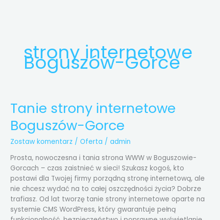
Przejdź
do
treści
strony internetowe
Boguszów-Gorce
Tanie strony internetowe
Tanie
strony
Boguszów-Gorce
internetowe
Boguszów-
Zostaw komentarz
/
Oferta
/
admin
Gorce
Prosta, nowoczesna i tania strona WWW w Boguszowie-
Gorcach – czas zaistnieć w sieci! Szukasz kogoś, kto
postawi dla Twojej firmy porządną stronę internetową, ale
nie chcesz wydać na to całej oszczędności życia? Dobrze
trafiasz. Od lat tworzę tanie strony internetowe oparte na
systemie CMS WordPress, który gwarantuje pełną
funkcjonalność, bezpieczeństwo i poprawne wyświetlanie