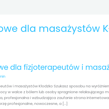
towe dla masażystów K
we dla fizjoterapeutów i masa
min
apeutów i masażystów Kłodzko Szukasz sposobu na wyróżnien
mocy w walce z bólem lub osoby spragnione relaksującego 
a, profesjonalna i wzbudzająca zaufanie strona internetowa
worzę profesjonalne, nowoczesne, a […]