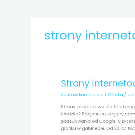
Przejdź
do
treści
strony interne
Strony interneto
Strony
internetowe
Zostaw komentarz
/
Oferta
/
ad
dla
fizjoterapeutów
Strony internetowe dla fizjoter
i
Kłodzko? Pacjenci szukający po
masażystów
poszukiwania od Google. Czyteln
Kłodzko
grafiku w gabinecie. Od 20 lat t