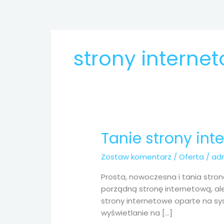
Przejdź
do
treści
strony intern
Tanie strony in
Tanie
strony
Zostaw komentarz
/
Oferta
/
ad
internetowe
Nowa
Prosta, nowoczesna i tania stron
Ruda
porządną stronę internetową, ale
strony internetowe oparte na s
wyświetlanie na […]