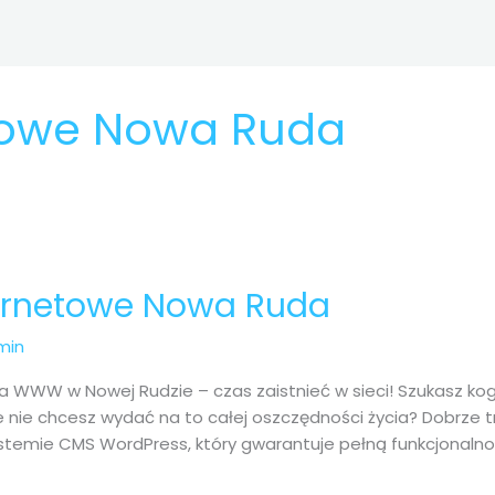
etowe Nowa Ruda
ternetowe Nowa Ruda
min
a WWW w Nowej Rudzie – czas zaistnieć w sieci! Szukasz kogo
 nie chcesz wydać na to całej oszczędności życia? Dobrze tr
ystemie CMS WordPress, który gwarantuje pełną funkcjonaln