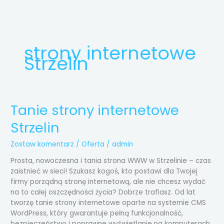
Przejdź
do
treści
strony internetowe
Strzelin
Tanie strony internetowe
Tanie
strony
Strzelin
internetowe
Strzelin
Zostaw komentarz
/
Oferta
/
admin
Prosta, nowoczesna i tania strona WWW w Strzelinie – czas
zaistnieć w sieci! Szukasz kogoś, kto postawi dla Twojej
firmy porządną stronę internetową, ale nie chcesz wydać
na to całej oszczędności życia? Dobrze trafiasz. Od lat
tworzę tanie strony internetowe oparte na systemie CMS
WordPress, który gwarantuje pełną funkcjonalność,
bezpieczeństwo i poprawne wyświetlanie na komputerach,