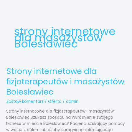
Przejdź
do
treści
strony internetowe
dla masażystów
Bolesławiec
Strony internetowe dla
Strony
internetowe
fizjoterapeutów i masażystów
dla
fizjoterapeutów
Bolesławiec
i
masażystów
Zostaw komentarz
/
Oferta
/
admin
Bolesławiec
Strony internetowe dla fizjoterapeutów i masażystów
Bolesławiec Szukasz sposobu na wyróżnienie swojego
biznesu w mieście Bolesławiec? Pacjenci szukający pomocy
w walce z bólem lub osoby spragnione relaksującego