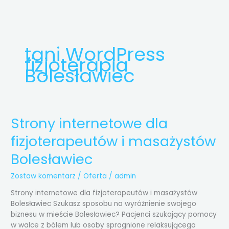
Przejdź
do
treści
tani WordPress
fizjoterapia
Bolesławiec
Strony internetowe dla
Strony
internetowe
fizjoterapeutów i masażystów
dla
fizjoterapeutów
Bolesławiec
i
masażystów
Zostaw komentarz
/
Oferta
/
admin
Bolesławiec
Strony internetowe dla fizjoterapeutów i masażystów
Bolesławiec Szukasz sposobu na wyróżnienie swojego
biznesu w mieście Bolesławiec? Pacjenci szukający pomocy
w walce z bólem lub osoby spragnione relaksującego